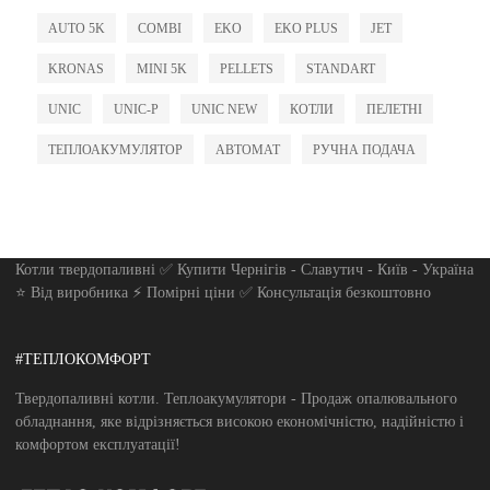
AUTO 5K
COMBI
EKO
EKO PLUS
JET
KRONAS
MINI 5K
PELLETS
STANDART
UNIC
UNIC-P
UNIC NEW
КОТЛИ
ПЕЛЕТНІ
ТЕПЛОАКУМУЛЯТОР
АВТОМАТ
РУЧНА ПОДАЧА
Котли твердопаливні ✅ Купити Чернігів - Славутич - Київ - Україна
⭐ Від виробника ⚡ Помірні ціни ✅ Консультація безкоштовно
#ТЕПЛОКОМФОРТ
Твердопаливні котли. Теплоакумулятори - Продаж опалювального
обладнання, яке відрізняється високою економічністю, надійністю і
комфортом експлуатації!