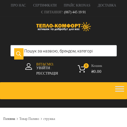
ПРО НАС
СЕРТИФІКАТИ
ПРАЙС KRONAS
ДОСТАВКА
Є ПИТАННЯ?:
(067) 445 19 91
ВІТАЄМО.
Кошик
0
УВІЙТИ
|
₴
0.00
РЕЄСТРАЦІЯ
Головна
Товар Паливо
стружка