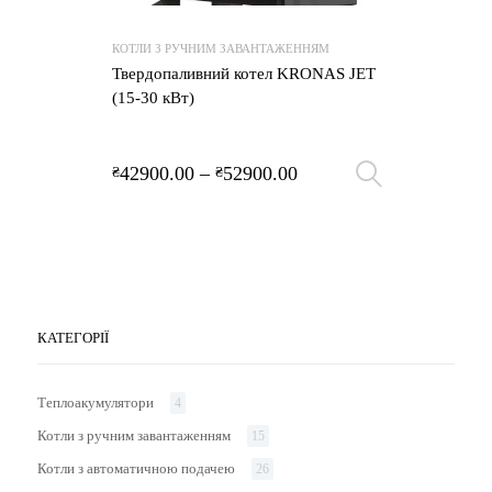
КОТЛИ З РУЧНИМ ЗАВАНТАЖЕННЯМ
Твердопаливний котел KRONAS JET
(15-30 кВт)
42900.00
–
52900.00
₴
₴
Оберіть 
КАТЕГОРІЇ
Теплоакумулятори
4
Котли з ручним завантаженням
15
Котли з автоматичною подачею
26