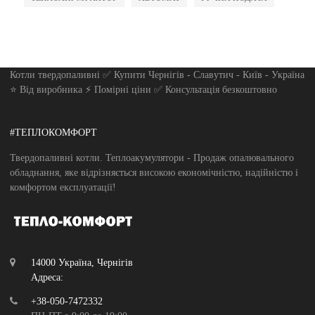
Котли твердопаливні ✅ Купити Чернігів - Славутич - Київ - Україна
⭐ Від виробника ⚡ Помірні ціни ✅ Консультація безкоштовно
#ТЕПЛОКОМФОРТ
Твердопаливні котли. Теплоакумулятори - Продаж опалювального
обладнання, яке відрізняється високою економічністю, надійністю і
комфортом експлуатації!
14000 Україна, Чернігів
Адреса:
+38-050-7472332