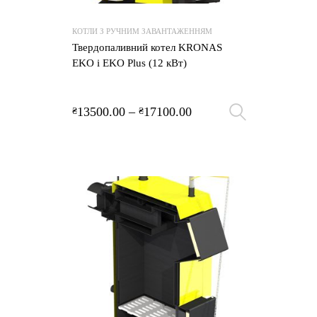
КОТЛИ З РУЧНИМ ЗАВАНТАЖЕННЯМ
Твердопаливний котел KRONAS
EKO і EKO Plus (12 кВт)
13500.00
–
17100.00
₴
₴
Оберіть 