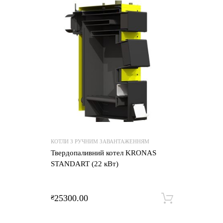
КОТЛИ З РУЧНИМ ЗАВАНТАЖЕННЯМ
Твердопаливний котел KRONAS
STANDART (22 кВт)
25300.00
₴
Додати 