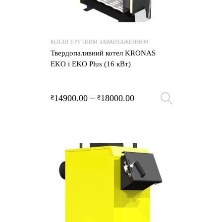
КОТЛИ З РУЧНИМ ЗАВАНТАЖЕННЯМ
Твердопаливний котел KRONAS
EKO і EKO Plus (16 кВт)
14900.00
–
18000.00
₴
₴
Оберіть 