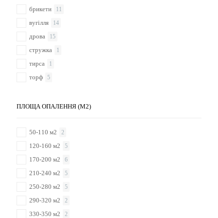
брикети
11
вугілля
14
дрова
15
стружка
1
тирса
1
торф
5
ПЛОЩА ОПАЛЕННЯ (М2)
50-110 м2
2
120-160 м2
5
170-200 м2
6
210-240 м2
5
250-280 м2
5
290-320 м2
2
330-350 м2
2