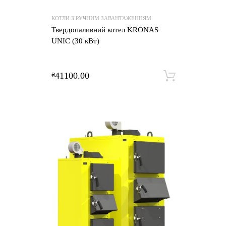
КОТЛИ З РУЧНИМ ЗАВАНТАЖЕННЯМ
Твердопаливний котел KRONAS
UNIC (30 кВт)
41100.00
₴
Додати 