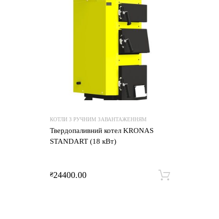
КОТЛИ З РУЧНИМ ЗАВАНТАЖЕННЯМ
Твердопаливний котел KRONAS
STANDART (18 кВт)
24400.00
₴
Додати 