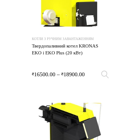
КОТЛИ З РУЧНИМ ЗАВАНТАЖЕННЯМ
Твердопаливний котел KRONAS
EKO і EKO Plus (20 кВт)
16500.00
–
18900.00
₴
₴
Оберіть 