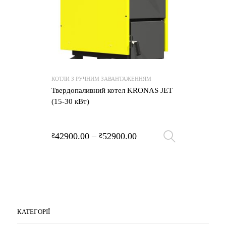
КОТЛИ З РУЧНИМ ЗАВАНТАЖЕННЯМ
Твердопаливний котел KRONAS JET
(15-30 кВт)
42900.00
–
52900.00
₴
₴
Оберіть 
КАТЕГОРІЇ