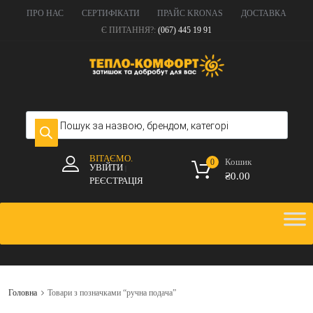
ПРО НАС
СЕРТИФІКАТИ
ПРАЙС KRONAS
ДОСТАВКА
Є ПИТАННЯ?:
(067) 445 19 91
ВІТАЄМО.
Кошик
0
УВІЙТИ
|
₴
0.00
РЕЄСТРАЦІЯ
Головна
Товари з позначками “ручна подача”