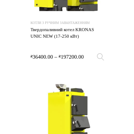
КОТЛИ З РУЧНИМ ЗАВАНТАЖЕННЯМ
Твердопаливний котел KRONAS
UNIC NEW (17-250 кВт)
36400.00
–
197200.00
₴
₴
Оберіть 