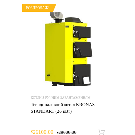
РОЗПРОДАЖ!
КОТЛИ З РУЧНИМ ЗАВАНТАЖЕННЯМ
Твердопаливний котел KRONAS
STANDART (26 кВт)
26100.00
₴
29000.00
Додати 
₴