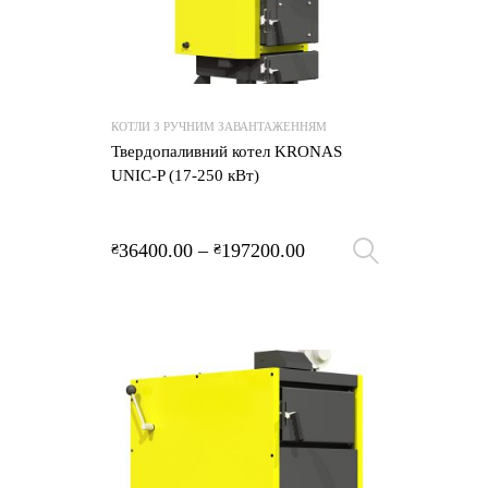
КОТЛИ З РУЧНИМ ЗАВАНТАЖЕННЯМ
Твердопаливний котел KRONAS
UNIC-P (17-250 кВт)
36400.00
–
197200.00
₴
₴
Оберіть 