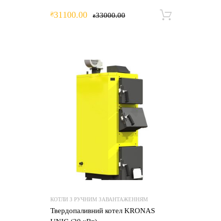
31100.00
₴
33000.00
Додати 
₴
КОТЛИ З РУЧНИМ ЗАВАНТАЖЕННЯМ
Твердопаливний котел KRONAS