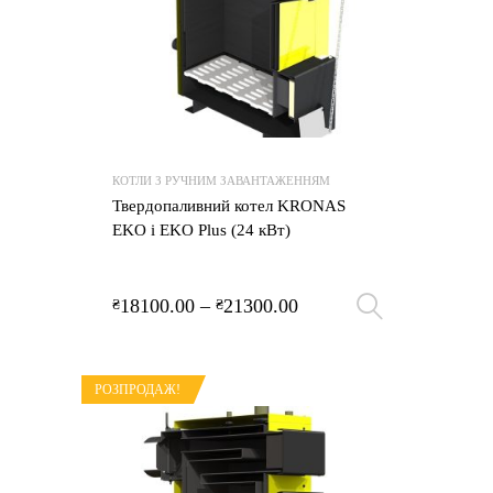
КОТЛИ З РУЧНИМ ЗАВАНТАЖЕННЯМ
Твердопаливний котел KRONAS
EKO і EKO Plus (24 кВт)
18100.00
–
21300.00
₴
₴
Оберіть 
РОЗПРОДАЖ!