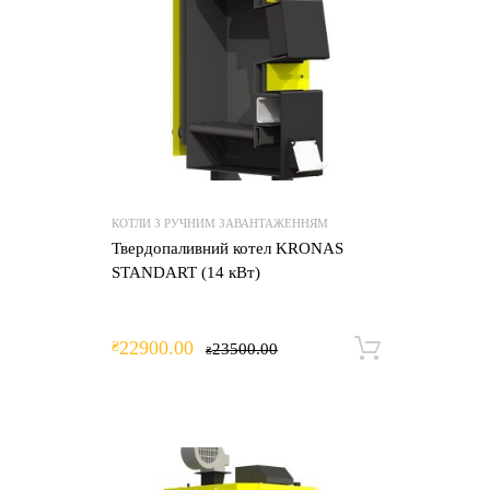
КОТЛИ З РУЧНИМ ЗАВАНТАЖЕННЯМ
Твердопаливний котел KRONAS
STANDART (14 кВт)
22900.00
₴
23500.00
Додати 
₴