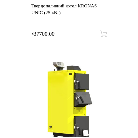
Твердопаливний котел KRONAS
UNIC (25 кВт)
37700.00
₴
Додати 