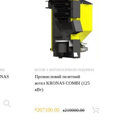
Додати для порівняння
Додати для порівнян
НЯМ
КОТЛИ З АВТОМАТИЧНОЮ ПОДАЧЕЮ
ONAS
Промисловий пелетний
котел KRONAS COMBI (125
кВт)
Оберіть опції
207100.00
₴
210000.00
Додати в 
₴