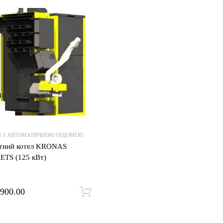
Додати до списку бажань
Додати для порівняння
И З АВТОМАТИЧНОЮ ПОДАЧЕЮ
тний котел KRONAS
ETS (125 кВт)
900.00
Додати в кошик