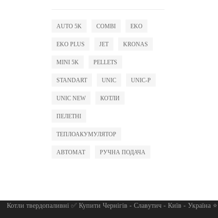
AUTO 5K
COMBI
EKO
EKO PLUS
JET
KRONAS
MINI 5K
PELLETS
STANDART
UNIC
UNIC-P
UNIC NEW
КОТЛИ
ПЕЛЕТНІ
ТЕПЛОАКУМУЛЯТОР
АВТОМАТ
РУЧНА ПОДАЧА
Котли твердопаливні ✅ Купити Чернігів - Славутич - Київ - Україна 