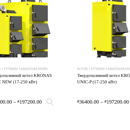
Додати для порівняння
И З РУЧНИМ ЗАВАНТАЖЕННЯМ
КОТЛИ З РУЧНИМ ЗАВАНТАЖЕН
допаливний котел KRONAS
Твердопаливний котел KR
 NEW (17-250 кВт)
UNIC-P (17-250 кВт)
00.00
–
197200.00
36400.00
–
197200.00
₴
₴
₴
Оберіть опції