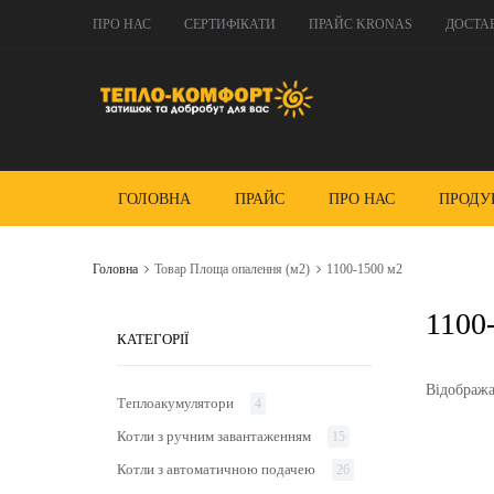
ПРО НАС
СЕРТИФІКАТИ
ПРАЙС KRONAS
ДОСТА
ГОЛОВНА
ПРАЙС
ПРО НАС
ПРОДУ
Головна
Товар Площа опалення (м2)
1100-1500 м2
1100
КАТЕГОРІЇ
Відображаю
Теплоакумулятори
4
Котли з ручним завантаженням
15
Котли з автоматичною подачею
26