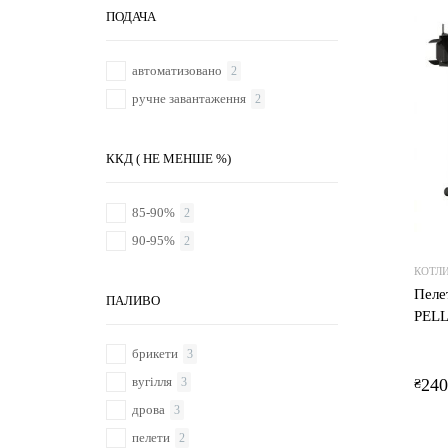
ПОДАЧА
автоматизовано
2
ручне завантаження
2
ККД ( НЕ МЕНШЕ %)
85-90%
2
90-95%
2
КОТЛ
Пеле
ПАЛИВО
PELL
брикети
3
вугілля
240
3
₴
дрова
3
пелети
2