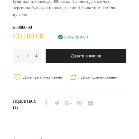
будинків площею до 300 кв.м. Паливом для котла є
деревина будь-якої породи, паливні брикети та кам’яне
вугілля.
₴
33000.00
31100.00
₴
В НАЯВНОСТІ
Додати в кошик
Додати до списку бажань
Додати для порівняння
ПОДІЛІТЬСЯ
(1)