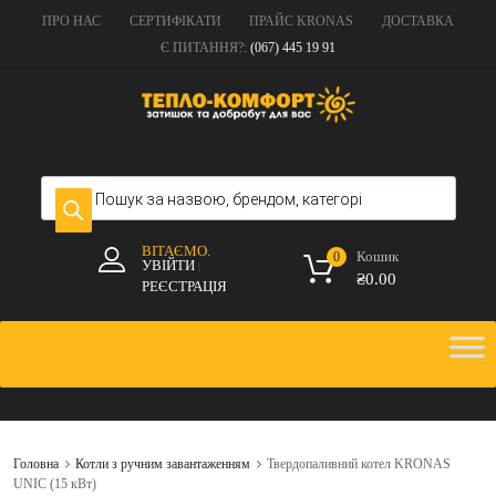
ПРО НАС
СЕРТИФІКАТИ
ПРАЙС KRONAS
ДОСТАВКА
Є ПИТАННЯ?:
(067) 445 19 91
ВІТАЄМО.
Кошик
0
УВІЙТИ
|
₴
0.00
РЕЄСТРАЦІЯ
Головна
Котли з ручним завантаженням
Твердопаливний котел KRONAS
UNIC (15 кВт)