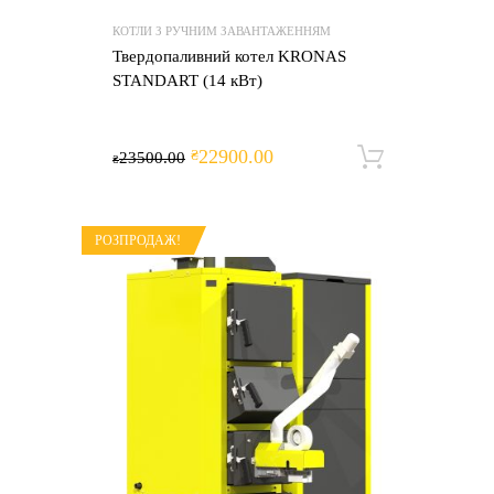
КОТЛИ З РУЧНИМ ЗАВАНТАЖЕННЯМ
Твердопаливний котел KRONAS
STANDART (14 кВт)
22900.00
₴
23500.00
Додати 
₴
РОЗПРОДАЖ!