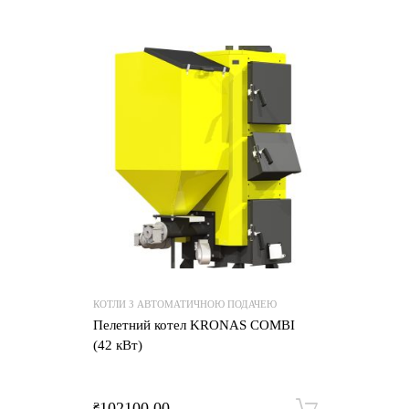
КОТЛИ З АВТОМАТИЧНОЮ ПОДАЧЕЮ
Пелетний котел KRONAS COMBI
(42 кВт)
102100.00
₴
Додати 