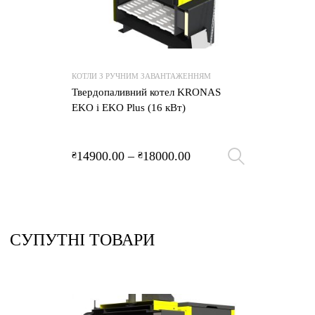
КОТЛИ З РУЧНИМ ЗАВАНТАЖЕННЯМ
Твердопаливний котел KRONAS
EKO і EKO Plus (16 кВт)
14900.00
–
18000.00
₴
₴
Оберіть 
СУПУТНІ ТОВАРИ