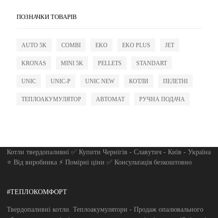
ПОЗНАЧКИ ТОВАРІВ
AUTO 5K
COMBI
EKO
EKO PLUS
JET
KRONAS
MINI 5K
PELLETS
STANDART
UNIC
UNIC-P
UNIC NEW
КОТЛИ
ПЕЛЕТНІ
ТЕПЛОАКУМУЛЯТОР
АВТОМАТ
РУЧНА ПОДАЧА
Котли твердопаливні ✅ Купити Чернігів - Славутич - Київ - Україна
⭐ Від виробника ⚡ Помірні ціни ✅ Консультація безкоштовно
#ТЕПЛОКОМФОРТ
Твердопаливні котли. Теплоакумулятори - Продаж опалювального