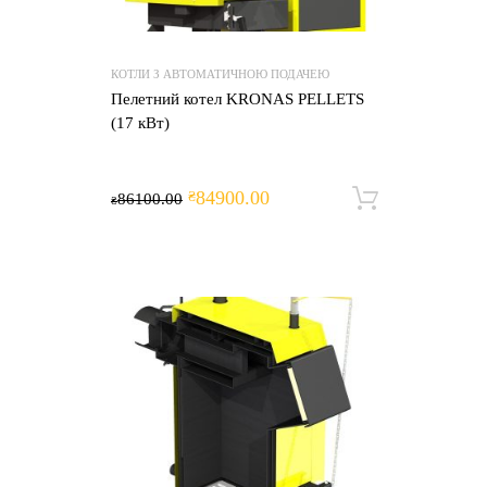
КОТЛИ З АВТОМАТИЧНОЮ ПОДАЧЕЮ
Пелетний котел KRONAS PELLETS
(17 кВт)
84900.00
₴
86100.00
Додати 
₴