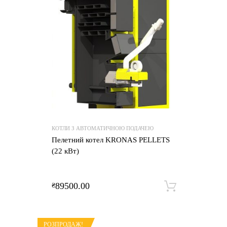
КОТЛИ З АВТОМАТИЧНОЮ ПОДАЧЕЮ
Пелетний котел KRONAS PELLETS
(22 кВт)
89500.00
₴
Додати 
РОЗПРОДАЖ!