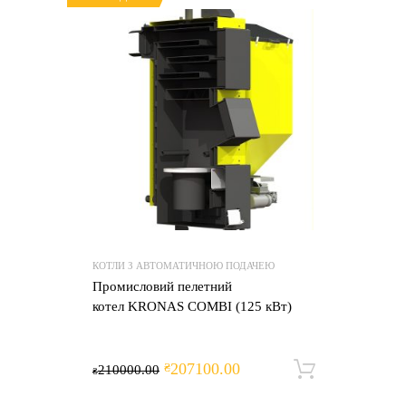
КОТЛИ З АВТОМАТИЧНОЮ ПОДАЧЕЮ
Промисловий пелетний
котел KRONAS COMBI (125 кВт)
207100.00
₴
210000.00
Додати 
₴