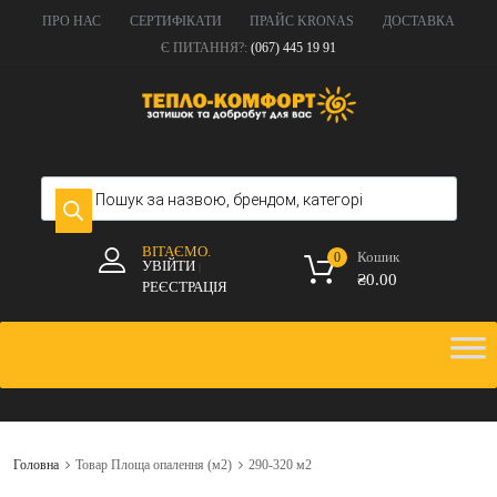
ПРО НАС
СЕРТИФІКАТИ
ПРАЙС KRONAS
ДОСТАВКА
Є ПИТАННЯ?:
(067) 445 19 91
ВІТАЄМО.
Кошик
0
УВІЙТИ
|
₴
0.00
РЕЄСТРАЦІЯ
Головна
Товар Площа опалення (м2)
290-320 м2