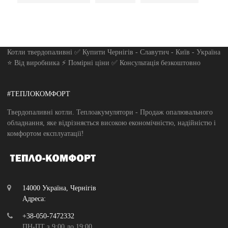
Котли твердопаливні ✅ Купити Чернігів - Славутич - Київ - Україна
⭐ Від виробника ⚡ Помірні ціни ✅ Консультація безкоштовно
#ТЕПЛОКОМФОРТ
Твердопаливні котли. Теплоакумулятори - Продаж опалювального
обладнання, яке відрізняється високою економічністю, надійністю і
комфортом експлуатації!
14000 Україна, Чернігів
Адреса:
+38-050-7472332
ПН-ПТ з 9:00 до 19:00