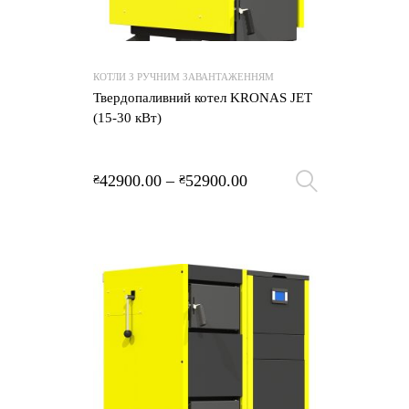
КОТЛИ З РУЧНИМ ЗАВАНТАЖЕННЯМ
Твердопаливний котел KRONAS JET
(15-30 кВт)
42900.00
–
52900.00
₴
₴
Оберіть 