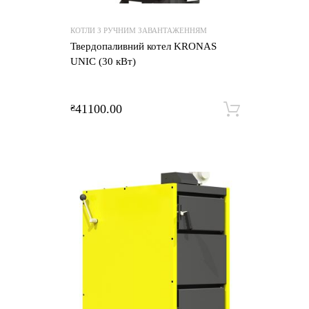
КОТЛИ З РУЧНИМ ЗАВАНТАЖЕННЯМ
Твердопаливний котел KRONAS
UNIC (30 кВт)
41100.00
₴
Додати 