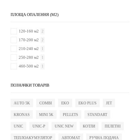
ПЛОЩА ОПАЛЕННЯ (М2)
120-160 м2
2
170-200 м2
2
210-240 м2
1
250-280 м2
1
460-500 м2
1
ПОЗНАЧКИ ТОВАРІВ
AUTO 5K
COMBI
EKO
EKO PLUS
JET
KRONAS
MINI 5K
PELLETS
STANDART
UNIC
UNIC-P
UNIC NEW
КОТЛИ
ПЕЛЕТНІ
ТЕПЛОАКУМУЛЯТОР
АВТОМАТ
РУЧНА ПОДАЧА