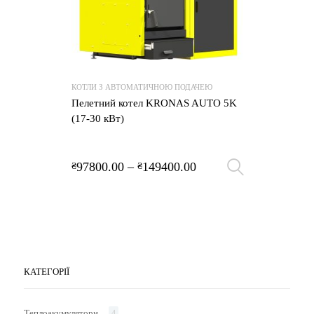
КОТЛИ З АВТОМАТИЧНОЮ ПОДАЧЕЮ
Пелетний котел KRONAS AUTO 5K
(17-30 кВт)
97800.00
–
149400.00
₴
₴
Оберіть 
КАТЕГОРІЇ
Теплоакумулятори
4