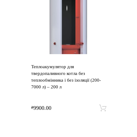
Теплоакумулятор для
твердопаливного котла без
теплообмінника і без ізоляції (200-
7000 л) – 200 л
9900.00
₴
Додати 