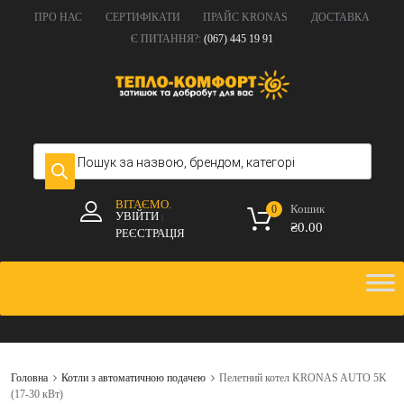
ПРО НАС
СЕРТИФІКАТИ
ПРАЙС KRONAS
ДОСТАВКА
Є ПИТАННЯ?:
(067) 445 19 91
ВІТАЄМО.
Кошик
0
УВІЙТИ
|
₴
0.00
РЕЄСТРАЦІЯ
Головна
Котли з автоматичною подачею
Пелетний котел KRONAS AUTO 5K
(17-30 кВт)