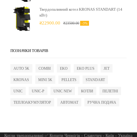
Твердопаливний котел KRONAS STANDART (14
кВт)
₴
22900.00
₴
23500.00
-3%
ПОЗНАЧКИ ТОВАРІВ
AUTO 5K
COMBI
EKO
EKO PLUS
JET
KRONAS
MINI 5K
PELLETS
STANDART
UNIC
UNIC-P
UNIC NEW
КОТЛИ
ПЕЛЕТНІ
ТЕПЛОАКУМУЛЯТОР
АВТОМАТ
РУЧНА ПОДАЧА
Котли твердопаливні ✅ Купити Чернігів - Славутич - Київ - Україна