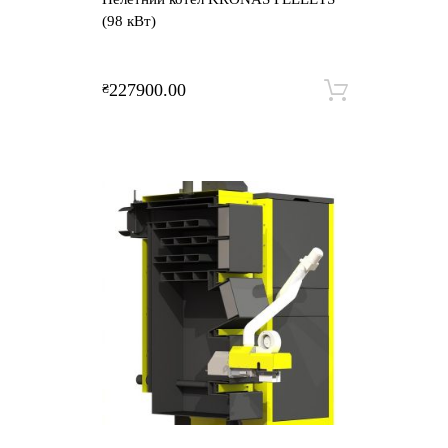
(98 кВт)
227900.00
₴
Додати 